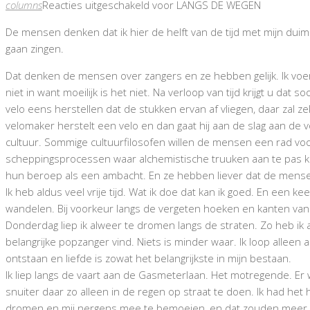
columns
Reacties uitgeschakeld
voor LANGS DE WEGEN
De mensen denken dat ik hier de helft van de tijd met mijn duim
gaan zingen.
Dat denken de mensen over zangers en ze hebben gelijk. Ik voer 
niet in want moeilijk is het niet. Na verloop van tijd krijgt u dat 
velo eens herstellen dat de stukken ervan af vliegen, daar zal zek
velomaker herstelt een velo en dan gaat hij aan de slag aan de
cultuur. Sommige cultuurfilosofen willen de mensen een rad voo
scheppingsprocessen waar alchemistische truuken aan te pas k
hun beroep als een ambacht. En ze hebben liever dat de mense
Ik heb aldus veel vrije tijd. Wat ik doe dat kan ik goed. En een k
wandelen. Bij voorkeur langs de vergeten hoeken en kanten van 
Donderdag liep ik alweer te dromen langs de straten. Zo heb i
belangrijke popzanger vind. Niets is minder waar. Ik loop all
ontstaan en liefde is zowat het belangrijkste in mijn bestaan.
Ik liep langs de vaart aan de Gasmeterlaan. Het motregende. Er w
snuiter daar zo alleen in de regen op straat te doen. Ik had het 
dromen en mij nergens mee te bemoeien, en dat zouden meer m