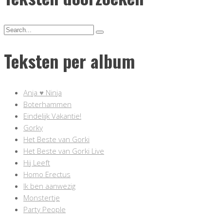
Teksten per album
Anja ♥ Ninja
Boterhammen
Eindelijk Vakantie!
Gorky
Het Beste van Gorki
Het Beste van Gorki Live
Hij Leeft
Homo Erectus
Ik ben aanwezig
Monstertje
Party People