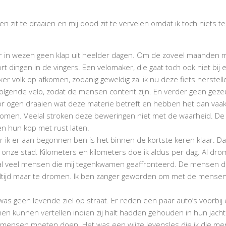
en zit te draaien en mij dood zit te vervelen omdat ik toch niets
in wezen geen klap uit heelder dagen. Om de zoveel maanden maak 
soort dingen in de vingers. Een velomaker, die gaat toch ook niet bij 
er volk op afkomen, zodanig geweldig zal ik nu deze fiets herstelle
 volgende velo, zodat de mensen content zijn. En verder geen gez
r ogen draaien wat deze materie betreft en hebben het dan vaak 
omen. Veelal stroken deze beweringen niet met de waarheid. De 
n hun kop met rust laten.
eer ik er aan begonnen ben is het binnen de kortste keren klaar. Da
onze stad. Kilometers en kilometers doe ik aldus per dag. Al dr
k al veel mensen die mij tegenkwamen geaffronteerd. De mensen d
een altijd maar te dromen. Ik ben zanger geworden om met de men
as geen levende ziel op straat. Er reden een paar auto’s voorbij 
hen kunnen vertellen indien zij halt hadden gehouden in hun jachtig
ensen moeten doen. Het was een wijze levensles die ik die men