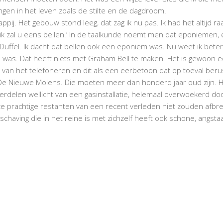
ngen in het leven zoals de stilte en de dagdroom.
ppij. Het gebouw stond leeg, dat zag ik nu pas. Ik had het altijd 
n: ‘ik zal u eens bellen.’ In de taalkunde noemt men dat eponiem
uit Duffel. Ik dacht dat bellen ook een eponiem was. Nu weet ik b
 was. Dat heeft niets met Graham Bell te maken. Het is gewoon een
g van het telefoneren en dit als een eerbetoon dat op toeval beru
an De Nieuwe Molens. Die moeten meer dan honderd jaar oud zijn. 
rdelen wellicht van een gasinstallatie, helemaal overwoekerd doo
deze prachtige restanten van een recent verleden niet zouden af
aving die in het reine is met zichzelf heeft ook schone, angsta