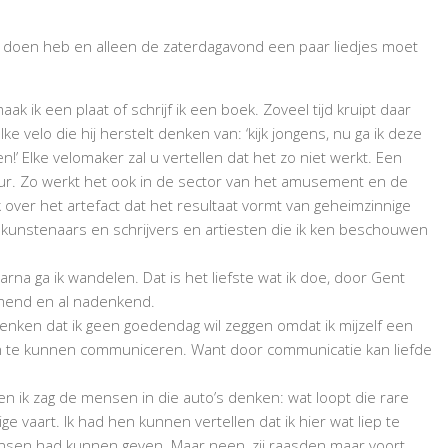
 te doen heb en alleen de zaterdagavond een paar liedjes moet
ik een plaat of schrijf ik een boek. Zoveel tijd kruipt daar
elke velo die hij herstelt denken van: ‘kijk jongens, nu ga ik deze
n!’ Elke velomaker zal u vertellen dat het zo niet werkt. Een
eur. Zo werkt het ook in de sector van het amusement en de
over het artefact dat het resultaat vormt van geheimzinnige
kunstenaars en schrijvers en artiesten die ik ken beschouwen
arna ga ik wandelen. Dat is het liefste wat ik doe, door Gent
omend en al nadenkend.
enken dat ik geen goedendag wil zeggen omdat ik mijzelf een
sen te kunnen communiceren. Want door communicatie kan liefde
en ik zag de mensen in die auto’s denken: wat loopt die rare
e vaart. Ik had hen kunnen vertellen dat ik hier wat liep te
sen had kunnen geven. Maar neen, zij raasden maar voort