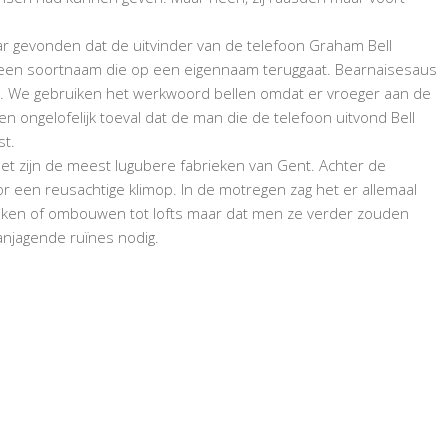
raar gevonden dat de uitvinder van de telefoon Graham Bell
en, een soortnaam die op een eigennaam teruggaat. Bearnaisesaus
eter. We gebruiken het werkwoord bellen omdat er vroeger aan de
 ongelofelijk toeval dat de man die de telefoon uitvond Bell
st.
Het zijn de meest lugubere fabrieken van Gent. Achter de
r een reusachtige klimop. In de motregen zag het er allemaal
breken of ombouwen tot lofts maar dat men ze verder zouden
anjagende ruïnes nodig.