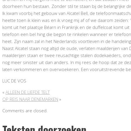
doorheen hun bestaan. Zonder stil te staan bij de belangrijke di
Ik kwam voorbij het gebouw van Alcatel Bell, de telefoonmaatscha
heette toen ik klein was en ik vroeg mij af of we daarom zeide
komt uit het plaatsje Béarn in Frankrijk en de duffelcoat komt 
telefoon een bel hing die begon te rinkelen wanneer er telefoon
heet. Zijn naam zal in het Nederlands voortleven in de handelin
Naast Alcatel staan nog altijd de oude, verlaten maalderijen v
maalderijen staan er twee reusachtige stalen dodekaëders, onde
nog meer sinister uit dan anders. In mij rees de hoop dat ze 
laten verkommeren en overwoekeren. Een vooruitstrevende besch
LUC DE VOS
«
ALLEEN DE LIEFDE TELT
OP REIS NAAR DENEMARKEN
»
Comments are closed.
Teksten doorzoeken