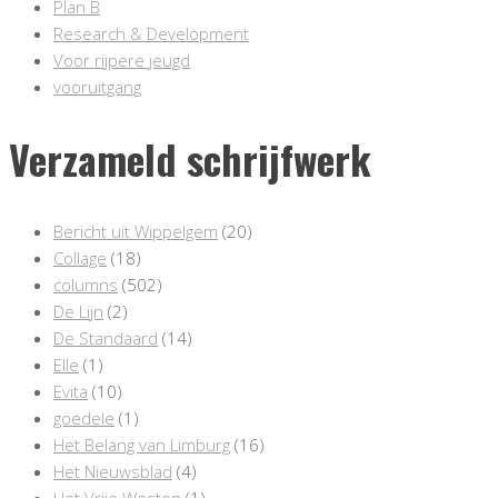
Plan B
Research & Development
Voor rijpere jeugd
vooruitgang
Verzameld schrijfwerk
Bericht uit Wippelgem
(20)
Collage
(18)
columns
(502)
De Lijn
(2)
De Standaard
(14)
Elle
(1)
Evita
(10)
goedele
(1)
Het Belang van Limburg
(16)
Het Nieuwsblad
(4)