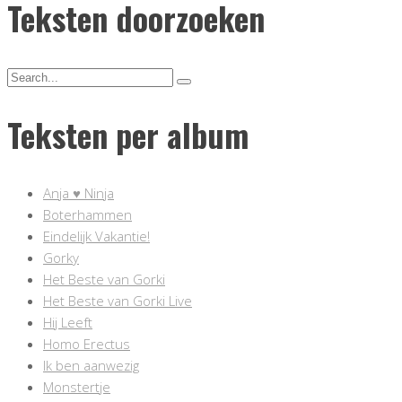
Teksten doorzoeken
Teksten per album
Anja ♥ Ninja
Boterhammen
Eindelijk Vakantie!
Gorky
Het Beste van Gorki
Het Beste van Gorki Live
Hij Leeft
Homo Erectus
Ik ben aanwezig
Monstertje