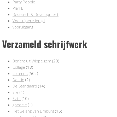
Party People
Plan B
Research & Development
Voor rijpere jeugd
vooruitgang
Verzameld schrijfwerk
Bericht uit Wippelgem
(20)
Collage
(18)
columns
(502)
De Lijn
(2)
De Standaard
(14)
Elle
(1)
Evita
(10)
goedele
(1)
Het Belang van Limburg
(16)